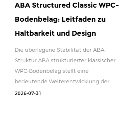
ABA Structured Classic WPC-
Bodenbelag: Leitfaden zu
Haltbarkeit und Design
Die überlegene Stabilität der ABA-
Struktur ABA strukturierter klassischer
WPC-Bodenbelag stellt eine
bedeutende Weiterentwicklung der
Vinyl-Technologi...
2026-07-31