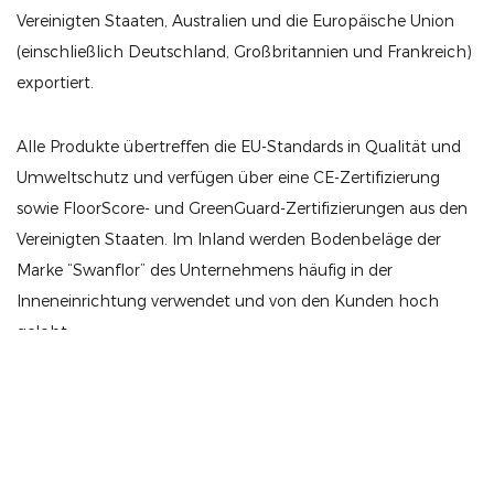
Vereinigten Staaten, Australien und die Europäische Union
(einschließlich Deutschland, Großbritannien und Frankreich)
exportiert.
Alle Produkte übertreffen die EU-Standards in Qualität und
Umweltschutz und verfügen über eine CE-Zertifizierung
sowie FloorScore- und GreenGuard-Zertifizierungen aus den
Vereinigten Staaten. Im Inland werden Bodenbeläge der
Marke “Swanflor” des Unternehmens häufig in der
Inneneinrichtung verwendet und von den Kunden hoch
gelobt.
Unsere Produktlinien umfassen vier Hauptserien unter der
1992
Gegründet in
Marke Xueyan:
SPC-Bodenbelag (Stein-Kunststoff-Verbundwerkstoff)
㎡
120000
WPC-Bodenbelag (Holz-Kunststoff-Verbundwerkstoff)